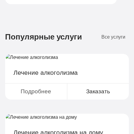
Бюджетно
1 490 руб
Популярные услуги
4-х местная комната
Все услуги
Диагностика
Групповая терапия
Детоксикация
Лечение алкоголизма
Круглосуточное наблюдение
Поддержка родственников
Подробнее
Заказать
4-х разовое питание
Больничный лист
Лечение алкоголизма на дому