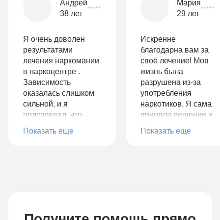
Андрей
Мария
38 лет
29 лет
Я очень доволен
Искренне
результатами
благодарна вам за
лечения наркомании
своё лечение! Моя
в наркоцентре .
жизнь была
Зависимость
разрушена из-за
оказалась слишком
употребления
сильной, и я
наркотиков. Я сама
подозревал, что
приняла решение и
ничего не сможет
нашла вашу
Показать еще
Показать еще
мне помочь. Но
клинику, обсудили и
благодаря
проговорили все
профессиональной
интересующие
команде
меня вопросы о
специалистов и
реабилитации. Я
программе, я смог
получила такую
преодолеть свою
колоссальную
зависимость
поддержку и
Получите помощь прямо