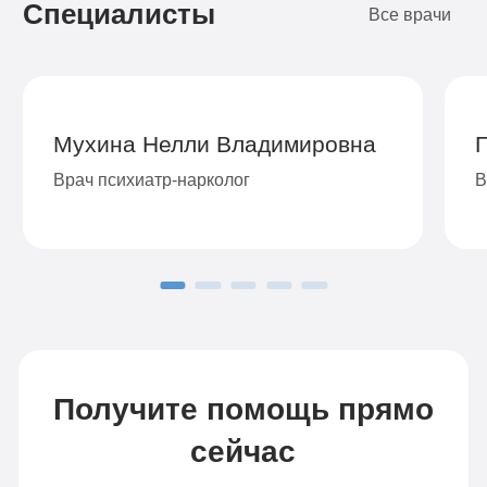
Специалисты
4-х местная комната
2
Все врачи
Диагностика
Групповая терапия
Детоксикация
Мухина Нелли Владимировна
Круглосуточное наблюдение
Врач психиатр-нарколог
В
Поддержка родственников
4-х разовое питание
Больничный лист
Записаться
Получите помощь прямо
сейчас