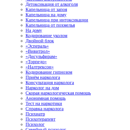
Детоксикация от алкоголя
Капельница от запоя
Капельница на дому
Капельница при интоксикации
Капельница от похмелья
На дому
Кодирование уколом
Двойной блок
«Эспераль»
«Вивитрол»
«Дисульфирам»
«Торпедо»
«Налтрексон»
Кодирование гипнозом
Приём нарколога
Консультация нарколога
Нарколог на дом
Скорая наркологическая помощь
Анонимная помощь
Тест на наркотики
Справка нарколога
Психиатр
Психотерапевт
Психолог
Семейный психолог