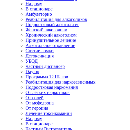
На дому
В стационаре
Амбулаторно
Реабилитация для алкоголиков
Подростковый алкоголизм
Женский алкоголизм
Хронический алкоголизм
Принудительное лечение
Алкогольное отравление
Снятие ломки
Детоксикация
УБОД
Частный диспансер
Daytop
Программа 12 Шагов
Реабилитация для наркозависимых
Подростковая наркомания
От лёгких наркотиков
От солей
От мефедрона
От героина
Лечение токсикомании
На дому
В стационаре
Частный Вытрезвитель