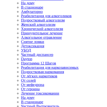
На дому
В стационаре
Амбулаторно
Реабилитация для алкоголиков
Подростковый алкоголизм
Женский алкоголизм
Хронический алкоголизм
Принудительное лечение
Алкогольное отравление
Снятие ломки
Детоксикация
УБОД
Частный диспансер
Daytop
Программа 12 Шагов
Реабилитация для наркозависимых
Подростковая наркомания
От лёгких наркотиков
От солей
От мефедрона
От героина
Лечение токсикомании
На дому
В стационаре
Частный Вытрезвитель