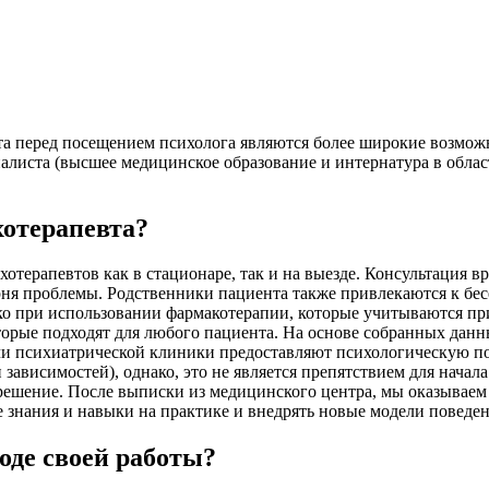
 перед посещением психолога являются более широкие возможно
алиста (высшее медицинское образование и интернатура в обла
хотерапевта?
терапевтов как в стационаре, так и на выезде. Консультация вра
орня проблемы. Родственники пациента также привлекаются к б
о при использовании фармакотерапии, которые учитываются при
торые подходят для любого пациента. На основе собранных дан
чи психиатрической клиники предоставляют психологическую п
 зависимостей), однако, это не является препятствием для нач
 решение. После выписки из медицинского центра, мы оказывае
е знания и навыки на практике и внедрять новые модели поведе
оде своей работы?