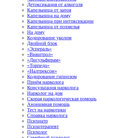
Детоксикация от алкоголя
Капельница от запоя
Капельница на дому
Капельница при интоксикации
Капельница от похмелья
На дому
Кодирование уколом
Двойной блок
«Эспераль»
«Вивитрол»
«Дисульфирам»
«Торпедо»
«Налтрексон»
Кодирование гипнозом
Приём нарколога
Консультация нарколога
Нарколог на дом
Скорая наркологическая помощь
Анонимная помощь
Тест на наркотики
Справка нарколога
Психиатр
Психотерапевт
Психолог
Семейный психолог