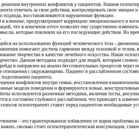
ть решения внутренних конфликтов у пациентов. Нашим психот
ациента отвечать за свои действия, контролировать свои эмоции
ого подхода, восстанавливаются нарушенные функции.
 в клинике, предусматривает коррекцию эмоционального и когн
ций, что в конечном итоге позволит ему существенно изменить 
мысли, которые повлияли на его последующие действия. Во вре
.
ейся на использовании функций человеческого тела - движения,
жнения помогают достичь гармонии между психикой и телом, в
зование творчества в качестве лечебного искусства. Наши пси
орчество. Данная методика подходит для людей, которым сложно
рейда и направлен на анализ бессознательных процессов через и
 отношения с окружающими. Пациент в расслабленном состояни
к подсознанию пациента.
решения конфликтов внутри семьи, восстановления взаимопоним
ивные модели поведения и формируются новые, конструктивные
аботы используются различные методики, включая тесты, рисунк
тся в состояние глубокого расслабления, что приводит к измен
 сеансов психотерапевт ставит перед пациентом необходимые ус
ением – это гарантированное избавление от корня проблемы на
ажно, сколько стоит психотерапевтическая консультация, главное