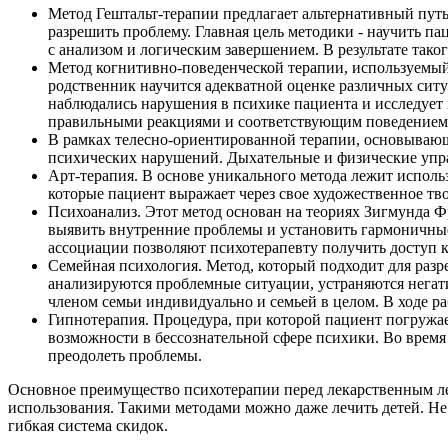
Метод Гештальт-терапии предлагает альтернативный пу
разрешить проблему. Главная цель методики - научить п
с анализом и логическим завершением. В результате так
Метод когнитивно-поведенческой терапии, используемый
родственник научится адекватной оценке различных ситуа
наблюдались нарушения в психике пациента и исследует 
правильными реакциями и соответствующим поведением
В рамках телесно-ориентированной терапии, основывающ
психических нарушений. Дыхательные и физические упра
Арт-терапия. В основе уникального метода лежит исполь
которые пациент выражает через свое художественное тв
Психоанализ. Этот метод основан на теориях Зигмунда Ф
выявить внутренние проблемы и установить гармоничные
ассоциации позволяют психотерапевту получить доступ 
Семейная психология. Метод, который подходит для раз
анализируются проблемные ситуации, устраняются негат
членом семьи индивидуально и семьей в целом. В ходе р
Гипнотерапия. Процедура, при которой пациент погружае
возможности в бессознательной сфере психики. Во время
преодолеть проблемы.
Основное преимущество психотерапии перед лекарственным леч
использования. Такими методами можно даже лечить детей. Не в
гибкая система скидок.