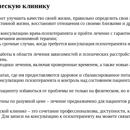
ческую клинику
ет улучшить качество своей жизни, правильно определить свои
ктивной жизни, восстановит отношения со своими близкими и д
 консультацию врача-психотерапевта и пройти лечение с гаран
ончания анонимной терапии;
 срочные случаи, когда требуется консультация психотерапевта н
аботы в области лечения зависимостей и психических расстройс
ень.
дики лечения, включая проверенные временем, а также новые 
атах, где им предоставляются здоровое и сбалансированное пит
нсультацию психотерапевта и контроль над состоянием пациента
ациенту избавиться от проблемы не только на физическом, но и
упны по разумной цене – лечение предназначено для пациентов 
ской клинике – это сочетание профессионализма, доступности, 
Для записи на консультацию к психотерапевту вы можете связат