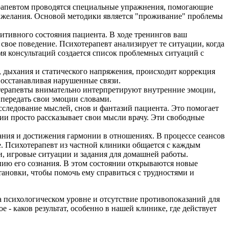
ерапевтом проводятся специальные упражнения, помогающие
 и желания. Основой методики является "проживание" проблемы
итивного состояния пациента. В ходе тренингов ваш
свое поведение. Психотерапевт анализирует те ситуации, когда
мя консультаций создается список проблемных ситуаций с
 дыхания и статического напряжения, происходит коррекция
осстанавливая нарушенные связи.
хотерапевты внимательно интерпретируют внутренние эмоции,
 передать свои эмоции словами.
сследование мыслей, снов и фантазий пациента. Это помогает
и просто рассказывает свои мысли врачу. Эти свободные
ания и достижения гармонии в отношениях. В процессе сеансов
. Психотерапевт из частной клиники общается с каждым
и, игровые ситуации и задания для домашней работы.
ению его сознания. В этом состоянии открываются новые
тановки, чтобы помочь ему справиться с трудностями и
 психологическом уровне и отсутствие противопоказаний для
 - каков результат, особенно в нашей клинике, где действует