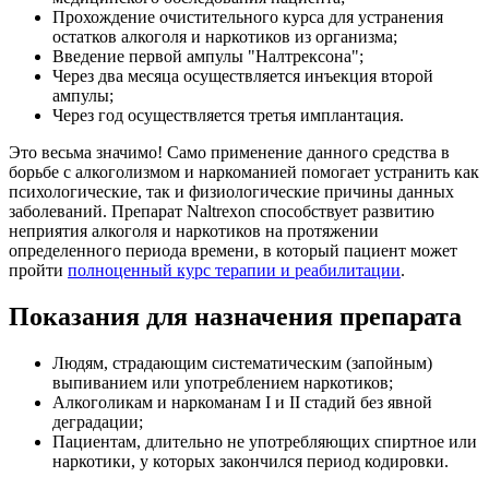
Прохождение очистительного курса для устранения
остатков алкоголя и наркотиков из организма;
Введение первой ампулы "Налтрексона";
Через два месяца осуществляется инъекция второй
ампулы;
Через год осуществляется третья имплантация.
Это весьма значимо! Само применение данного средства в
борьбе с алкоголизмом и наркоманией помогает устранить как
психологические, так и физиологические причины данных
заболеваний. Препарат Naltrexon способствует развитию
неприятия алкоголя и наркотиков на протяжении
определенного периода времени, в который пациент может
пройти
полноценный курс терапии и реабилитации
.
Показания для назначения препарата
Людям, страдающим систематическим (запойным)
выпиванием или употреблением наркотиков;
Алкоголикам и наркоманам I и II стадий без явной
деградации;
Пациентам, длительно не употребляющих спиртное или
наркотики, у которых закончился период кодировки.