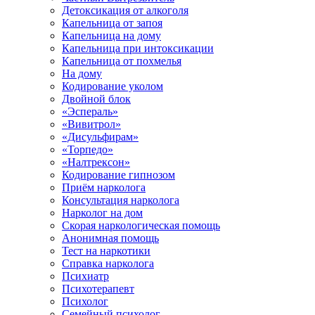
Детоксикация от алкоголя
Капельница от запоя
Капельница на дому
Капельница при интоксикации
Капельница от похмелья
На дому
Кодирование уколом
Двойной блок
«Эспераль»
«Вивитрол»
«Дисульфирам»
«Торпедо»
«Налтрексон»
Кодирование гипнозом
Приём нарколога
Консультация нарколога
Нарколог на дом
Скорая наркологическая помощь
Анонимная помощь
Тест на наркотики
Справка нарколога
Психиатр
Психотерапевт
Психолог
Семейный психолог