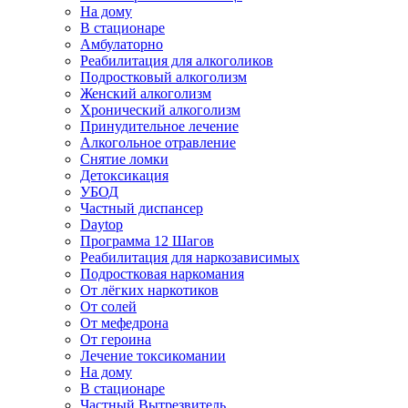
На дому
В стационаре
Амбулаторно
Реабилитация для алкоголиков
Подростковый алкоголизм
Женский алкоголизм
Хронический алкоголизм
Принудительное лечение
Алкогольное отравление
Снятие ломки
Детоксикация
УБОД
Частный диспансер
Daytop
Программа 12 Шагов
Реабилитация для наркозависимых
Подростковая наркомания
От лёгких наркотиков
От солей
От мефедрона
От героина
Лечение токсикомании
На дому
В стационаре
Частный Вытрезвитель